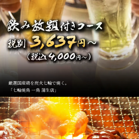
厳選国産鶏を炭火七輪で焼く。
「七輪焼鳥 一鳥 蒲生店」